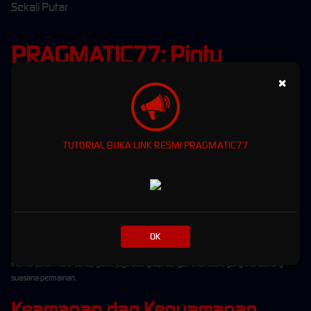
Sekali Putar
PRAGMATIC77: Pintu
Gerbang ke Auto Maxwin
×
dengan Sekali Putar
Di era digital seperti sekarang, permainan slot online semakin diminati oleh berbagai
TUTORIAL BUKA LINK RESMI PRAGMATIC77
kalangan. Salah satu platform yang sedang naik daun adalah Pragmatic77. Situs ini
menawarkan beragam fitur menarik yang membuat para pemain betah berlama-lama
menikmati setiap putaran.
Ragam Pilihan Permainan
OK
Pragmatic77
menghadirkan banyak pilihan slot dengan tema yang bervariasi. Mulai dari
tema petualangan, fantasi, hingga klasik, semua bisa dinikmati dengan tampilan grafis yang
memanjakan mata. Setiap game juga dilengkapi dengan efek suara yang mendukung
suasana permainan.
Keamanan dan Kenyamanan