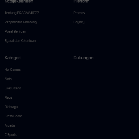
Kebijaksanaan
Platform
Tentang PRAGMATIC77
Promosi
Responsible Gambling
Loyalty
Pusat Bantuan
Syarat dan Ketentuan
Kategori
Dukungan
Hot Games
Slots
Live Casino
Race
Olahraga
Crash Game
Arcade
E-Sports