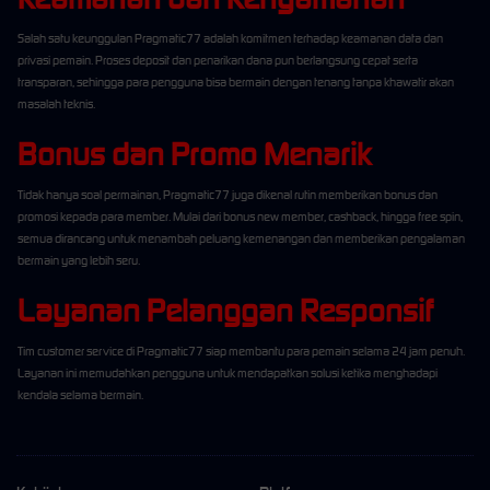
Salah satu keunggulan Pragmatic77 adalah komitmen terhadap keamanan data dan
privasi pemain. Proses deposit dan penarikan dana pun berlangsung cepat serta
transparan, sehingga para pengguna bisa bermain dengan tenang tanpa khawatir akan
masalah teknis.
Bonus dan Promo Menarik
Tidak hanya soal permainan, Pragmatic77 juga dikenal rutin memberikan bonus dan
promosi kepada para member. Mulai dari bonus new member, cashback, hingga free spin,
semua dirancang untuk menambah peluang kemenangan dan memberikan pengalaman
bermain yang lebih seru.
Layanan Pelanggan Responsif
Tim customer service di Pragmatic77 siap membantu para pemain selama 24 jam penuh.
Layanan ini memudahkan pengguna untuk mendapatkan solusi ketika menghadapi
kendala selama bermain.