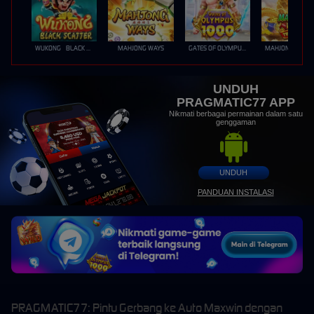
WUKONG - BLACK SCATTER
MAHJONG WAYS
GATES OF OLYMPUS 1000
UNDUH
PRAGMATIC77 APP
Nikmati berbagai permainan dalam satu
genggaman
UNDUH
PANDUAN INSTALASI
PRAGMATIC77: Pintu Gerbang ke Auto Maxwin dengan